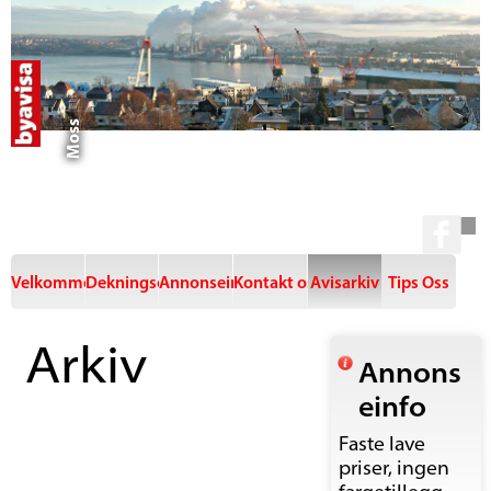
Moss
Velkommen
Dekningsområde
Annonseinfo
Kontakt oss
Avisarkiv
Tips Oss
Arkiv
Annons
einfo
Faste lave
priser, ingen