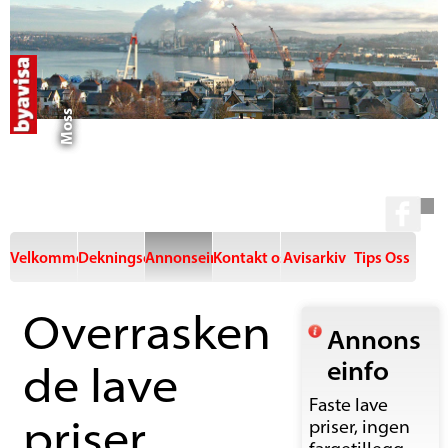
Moss
Velkommen
Dekningsområde
Annonseinfo
Kontakt oss
Avisarkiv
Tips Oss
Overrasken
Annons
einfo
de lave
Faste lave
priser
priser, ingen