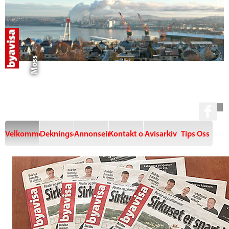
Moss
Velkommen
Dekningsområde
Annonseinfo
Kontakt oss
Avisarkiv
Tips Oss
Annons
einfo
Faste lave
priser, ingen