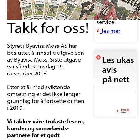
fargetillegg,
topp trykk-
kvalitet og god
Takk for oss!
service.
»
les mer
Styret i Byavisa Moss AS har
besluttet å innstille utgivelsen
Les ukas
av Byavisa Moss. Siste utgave
var således onsdag 19.
avis
desember 2018.
på nett
Etter et år med sviktende
omsetning er det ikke lenger
grunnlag for å fortsette driften
i 2019.
Vi takker våre trofaste lesere,
kunder og samarbeids-
partnere for et godt